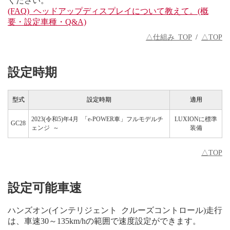
(FAQ) ヘッドアップディスプレイについて教えて。(概
要・設定車種・Q&A)
△仕組み TOP
/
△TOP
設定時期
型式
設定時期
適用
2023(令和5)年4月 「e-POWER車」フルモデルチ
LUXIONに標準
GC28
ェンジ ～
装備
△TOP
設定可能車速
ハンズオン(インテリジェント クルーズコントロール)走行
は、車速30～135km/hの範囲で速度設定ができます。