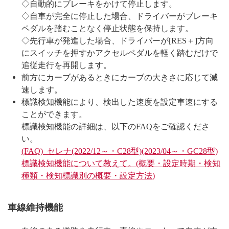
◇自動的にブレーキをかけて停止します。
◇自車が完全に停止した場合、ドライバーがブレーキ
ペダルを踏むことなく停止状態を保持します。
◇先行車が発進した場合、ドライバーが[RES＋]方向
にスイッチを押すかアクセルペダルを軽く踏むだけで
追従走行を再開します。
前方にカーブがあるときにカーブの大きさに応じて減
速します。
標識検知機能により、検出した速度を設定車速にする
ことができます。
標識検知機能の詳細は、以下のFAQをご確認くださ
い。
(FAQ) セレナ(2022/12～・C28型)(2023/04～・GC28型)
標識検知機能について教えて。(概要・設定時期・検知
種類・検知標識別の概要・設定方法)
車線維持機能