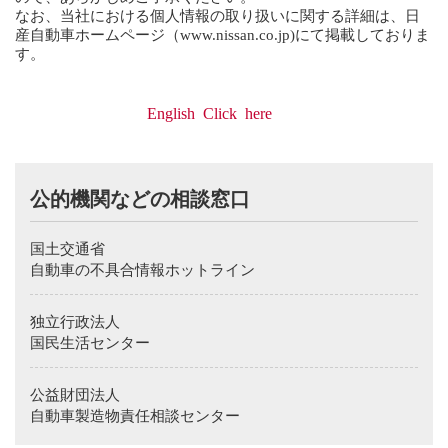
なお、当社における個人情報の取り扱いに関する詳細は、日
産自動車ホームページ（
www.nissan.co.jp
)にて掲載しておりま
す。
English Click here
We would like to inform you that the contents of your
inquiry, consultation is kept on record to be used for
公的機関などの相談窓口
improving our customer handling and quality.
Also, we would like you to understand that there will be
cases where we will inform our sales company etc. of
国土交通省
necessary information and ask the respective sales company
etc. to contact you for an issue which we determine is
自動車の不具合情報ホットライン
appropriate for them to handle.
Details of our company policy regarding handling procedures
独立行政法人
of personal information is written in Nissan Motor Company
Homepage（
www.nissan.co.jp
).
国民生活センター
Thank you for visiting the corporate Web site of Nissan
Motor Co., Ltd.. At this time, we cannot respond to
公益財団法人
customer service, retailer or product inquiries received via e-
mail.
自動車製造物責任相談センター
To ensure that Nissan continues to provide you with the best