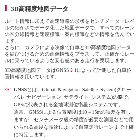
3D高精度地図データ
ルート情報に加えて高速道路の形状をセンチメーターレベ
ルの細かさでデータ化した地図データで、すべてのレーン
の区分線情報と速度標識・案内標識などの情報を含んでい
ます。
さらに、カメラによる映像で自車と3D高精度地図データ
を結びつけるための画像情報をプラスして、正確かつレー
ルに乗っているような安心感のある走行を実現します。
3D高精度地図データはGNSS
※1
によって計測した自車位
置情報を用いています。
※1
GNSS
とは、
G
lobal
N
avigation
S
atellite
S
ystem(グロー
バル ナビゲーション サテライト システム)の略で、
GPSに代表される全地球測位衛星システムです。
通常、GNSSによる位置精度は10～15mの誤差を有し
ますが、センチメータ級の精度が必要な測量などで用
いられる高度な技術によって自車走行レーンまで正確
に特定します。