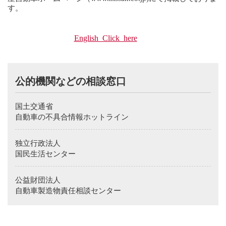
す。
English Click here
We would like to inform you that the contents of your
inquiry, consultation is kept on record to be used for
公的機関などの相談窓口
improving our customer handling and quality.
Also, we would like you to understand that there will be
cases where we will inform our sales company etc. of
国土交通省
necessary information and ask the respective sales company
etc. to contact you for an issue which we determine is
自動車の不具合情報ホットライン
appropriate for them to handle.
Details of our company policy regarding handling procedures
独立行政法人
of personal information is written in Nissan Motor Company
Homepage（
www.nissan.co.jp
).
国民生活センター
Thank you for visiting the corporate Web site of Nissan
Motor Co., Ltd.. At this time, we cannot respond to
公益財団法人
customer service, retailer or product inquiries received via e-
mail.
自動車製造物責任相談センター
To ensure that Nissan continues to provide you with the best
possible customer service, if you have questions or
comments about Nissan or any of our products, please
contact us directly at the address below.