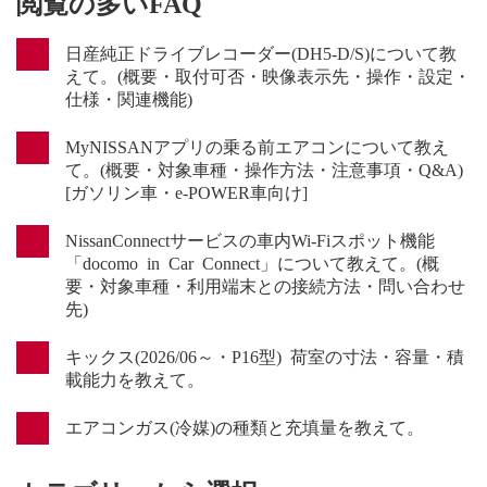
閲覧の多いFAQ
日産純正ドライブレコーダー(DH5-D/S)について教
えて。(概要・取付可否・映像表示先・操作・設定・
仕様・関連機能)
MyNISSANアプリの乗る前エアコンについて教え
て。(概要・対象車種・操作方法・注意事項・Q&A)
[ガソリン車・e-POWER車向け]
NissanConnectサービスの車内Wi-Fiスポット機能
「docomo in Car Connect」について教えて。(概
要・対象車種・利用端末との接続方法・問い合わせ
先)
キックス(2026/06～・P16型) 荷室の寸法・容量・積
載能力を教えて。
エアコンガス(冷媒)の種類と充填量を教えて。