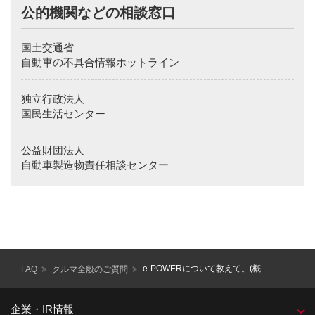
公的機関などの相談窓口
improving our customer handling and quality.
Also, we would like you to understand that there will be
cases where we will inform our sales company etc. of
国土交通省
necessary information and ask the respective sales company
etc. to contact you for an issue which we determine is
自動車の不具合情報ホットライン
appropriate for them to handle.
Details of our company policy regarding handling procedures
独立行政法人
of personal information is written in Nissan Motor Company
Homepage（
www.nissan.co.jp
).
国民生活センター
Thank you for visiting the corporate Web site of Nissan
Motor Co., Ltd.. At this time, we cannot respond to
公益財団法人
customer service, retailer or product inquiries received via e-
mail.
自動車製造物責任相談センター
To ensure that Nissan continues to provide you with the best
possible customer service, if you have questions or
comments about Nissan or any of our products, please
contact us directly at the address below.
e-POWERについて教えて。(概...
FAQ
クルマ全般のご質問
企業・IR情報