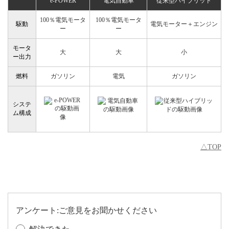
e-POWER
電気自動車
従来型ハイブリッド
100％電気モータ
100％電気モータ
駆動
電気モーター＋エンジン
ー
ー
モータ
大
大
小
ー出力
燃料
ガソリン
電気
ガソリン
システ
ム構成
△TOP
アンケート:ご意見をお聞かせください
解決できた