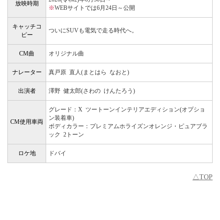
放映時期
※
WEBサイトでは6月24日～公開
キャッチコ
ついにSUVも電気で走る時代へ。
ピー
CM曲
オリジナル曲
ナレーター
真戸原 直人(まとはら なおと)
出演者
澤野 健太郎(さわの けんたろう)
グレード：X ツートーンインテリアエディション(オプショ
ン装着車)
CM使用車両
ボディカラー：プレミアムホライズンオレンジ・ピュアブラ
ック 2トーン
ロケ地
ドバイ
△TOP