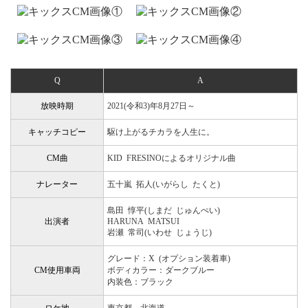
Q
A
放映時期
2021(令和3)年8月27日～
キャッチコピー
駆け上がるチカラを人生に。
CM曲
KID FRESINOによるオリジナル曲
ナレーター
五十嵐 拓人(いがらし たくと)
島田 惇平(しまだ じゅんぺい)
出演者
HARUNA MATSUI
岩瀬 常司(いわせ じょうじ)
グレード：X (オプション装着車)
CM使用車両
ボディカラー：ダークブルー
内装色：ブラック
ロケ地
東京都、北海道