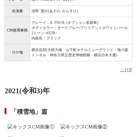
出演者
浅野 寛介(あさの かんすけ)
グレード：X FOUR (オプション装着車)
ボディカラー：ダークブルー/ブリリアントホワイトパール
CM使用車両
2トーン<#XJB>
内装色：ブラック
横浜近郊(大師大橋・山下町ホテルニューグランド・海の森
ロケ地
トンネル・神奈川県立歴史博物館横・横浜日本大通)
△TOP
2021(令和3)年
「積雪地」篇