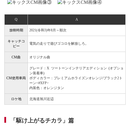
Q
A
放映時期
2021(令和3)年8月～順次
キャッチコ
電気の走りで遊びゴコロを解放しろ。
ピー
CM曲
オリジナル曲
グレード：X ツートーンインテリアエディション (オプショ
ン装着車)
CM使用車両
ボディカラー：プレミアムホライズンオレンジ/ブラック2ト
ーン<#XFP>
内装色：オレンジタン
ロケ地
北海道旭川近辺
「駆け上がるチカラ」篇