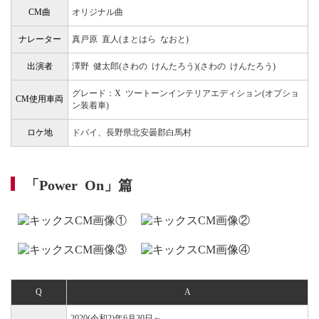
CM曲
オリジナル曲
ナレーター
真戸原 直人(まとはら なおと)
出演者
澤野 健太郎(さわの けんたろう)(さわの けんたろう)
グレード：X ツートーンインテリアエディション(オプショ
CM使用車両
ン装着車)
ロケ地
ドバイ、長野県北安曇郡白馬村
「Power On」篇
Q
A
2020(令和2)年6月30日～