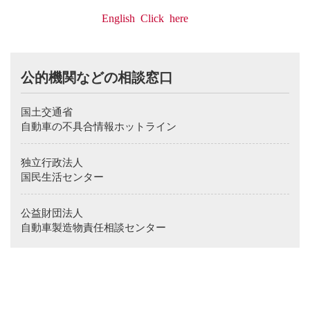
English Click here
We would like to inform you that the contents of your
inquiry, consultation is kept on record to be used for
公的機関などの相談窓口
improving our customer handling and quality.
Also, we would like you to understand that there will be
cases where we will inform our sales company etc. of
国土交通省
necessary information and ask the respective sales company
etc. to contact you for an issue which we determine is
自動車の不具合情報ホットライン
appropriate for them to handle.
Details of our company policy regarding handling procedures
独立行政法人
of personal information is written in Nissan Motor Company
Homepage（
www.nissan.co.jp
).
国民生活センター
Thank you for visiting the corporate Web site of Nissan
Motor Co., Ltd.. At this time, we cannot respond to
公益財団法人
customer service, retailer or product inquiries received via e-
mail.
自動車製造物責任相談センター
To ensure that Nissan continues to provide you with the best
possible customer service, if you have questions or
comments about Nissan or any of our products, please
contact us directly at the address below.