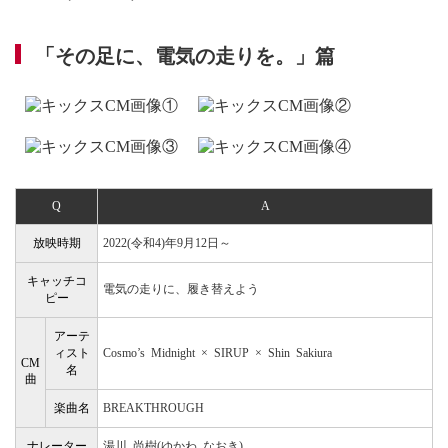
「その足に、電気の走りを。」篇
Q
A
放映時期
2022(令和4)年9月12日～
キャッチコ
電気の走りに、履き替えよう
ピー
アーテ
ィスト
Cosmo’s Midnight × SIRUP × Shin Sakiura
CM
名
曲
楽曲名
BREAKTHROUGH
ナレーター
湯川 尚樹(ゆかわ なおき)