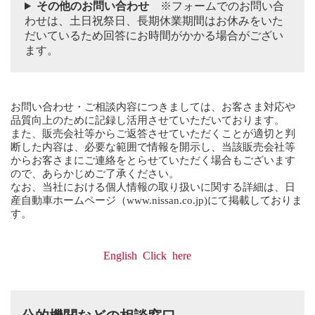
その他のお問い合わせ
※フォームでのお問い合
わせは、土日祝祭日、長期休業期間はお休みをいた
だいているため回答にお時間がかかる場合がござい
ます。
お問い合わせ・ご相談内容につきましては、お客さま対応や
品質向上のために記録し活用させていただいております。
また、販売会社等からご返答させていただくことが適切と判
断した内容は、必要な範囲で情報を開示し、当該販売会社等
からお客さまにご連絡をとらせていただく場合もございます
ので、あらかじめご了承ください。
なお、当社における個人情報の取り扱いに関する詳細は、日
産自動車ホームページ（
www.nissan.co.jp
)にて掲載しておりま
す。
English Click here
We would like to inform you that the contents of your
inquiry, consultation is kept on record to be used for
公的機関などの相談窓口
improving our customer handling and quality.