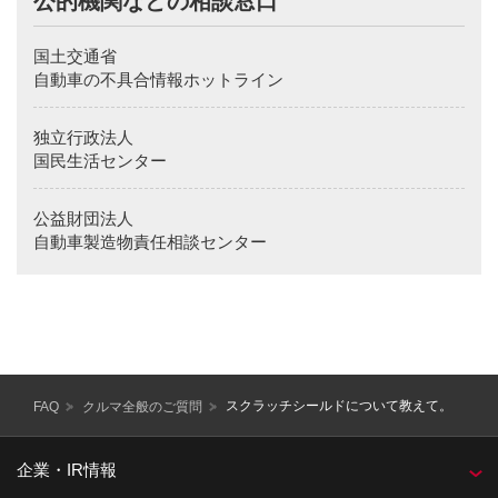
Also, we would like you to understand that there will be
cases where we will inform our sales company etc. of
国土交通省
necessary information and ask the respective sales company
etc. to contact you for an issue which we determine is
自動車の不具合情報ホットライン
appropriate for them to handle.
Details of our company policy regarding handling procedures
独立行政法人
of personal information is written in Nissan Motor Company
Homepage（
www.nissan.co.jp
).
国民生活センター
Thank you for visiting the corporate Web site of Nissan
Motor Co., Ltd.. At this time, we cannot respond to
公益財団法人
customer service, retailer or product inquiries received via e-
mail.
自動車製造物責任相談センター
To ensure that Nissan continues to provide you with the best
possible customer service, if you have questions or
comments about Nissan or any of our products, please
contact us directly at the address below.
スクラッチシールドについて教えて。
FAQ
クルマ全般のご質問
企業・IR情報