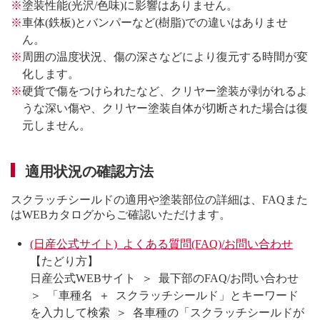
※
塗装性能(光沢/色味)に影響はありません。
※
車体(鉄板)とバンパーなど(樹脂)での違いはありませ
ん。
※
周囲の温度状況、傷の深さなどにより復元する時間が変
化します。
※
硬貨で傷をつけられたなど、クリヤー塗装が剥がれるよ
うな深い傷や、クリヤー塗装自体が切断された場合は復
元しません。
適用状況の確認方法
スクラッチシールドの適用や塗装部位の詳細は、FAQまた
はWEBカタログからご確認いただけます。
(日産公式サイト) よくある質問(FAQ)/お問い合わせ
【たどり方】
日産公式WEBサイト ＞ 最下部のFAQ/お問い合わせ
＞ 「車種名 ＋ スクラッチシールド」とキーワード
を入力して検索 ＞ 各車種の「スクラッチシールドが