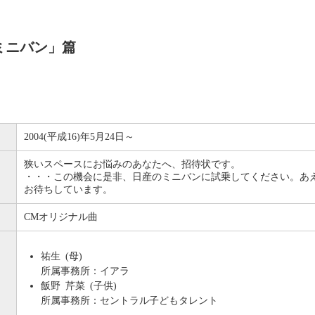
 ミニバン」篇
2004(平成16)年5月24日～
狭いスペースにお悩みのあなたへ、招待状です。
・・・この機会に是非、日産のミニバンに試乗してください。あ
お待ちしています。
CMオリジナル曲
祐生 (母)
所属事務所：イアラ
飯野 芹菜 (子供)
所属事務所：セントラル子どもタレント