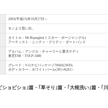
2003(平成15)年10月27日～
モノより思い出。
タイトル：Mr.Bojangles(ミスター・ボージャングル)
アーティスト：ニッティ・グリティ・ダートバンド
アルバム：アンクル・チャーリーと愛犬テディ
東芝EMI・TOCP-3480
グレード：V-Gナビパッケージ70thII(2WD)
ボディカラー：ホワイトパール(3P)<#QX1>
ビショビショ｣篇・｢草そり｣篇・｢大根洗い｣篇・｢