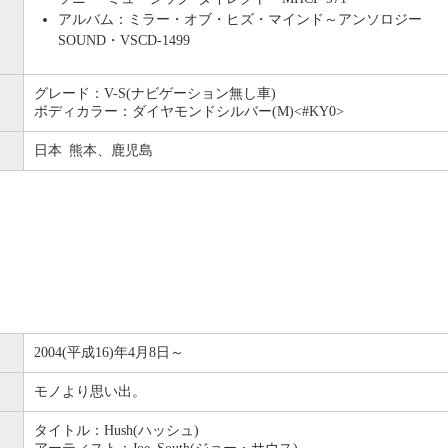
アルバム：ミラー・オブ・ヒズ・マインド～アンソロジー
SOUND・VSCD-1499
グレード：V-S(ナビゲーション無し車)
ボディカラー：ダイヤモンドシルバー(M)<#KY0>
日本 熊本、鹿児島
2004(平成16)年4月8日～
モノより思い出。
タイトル：Hush(ハッシュ)
アーティスト：Joe South(ジョー・サウス)