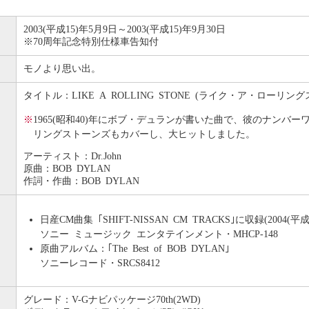
2003(平成15)年5月9日～2003(平成15)年9月30日
※
70周年記念特別仕様車告知付
モノより思い出。
タイトル：LIKE A ROLLING STONE (ライク・ア・ローリン
※
1965(昭和40)年にボブ・デュランが書いた曲で、彼のナン
リングストーンズもカバーし、大ヒットしました。
アーティスト：Dr.John
原曲：BOB DYLAN
作詞・作曲：BOB DYLAN
日産CM曲集 ｢SHIFT-NISSAN CM TRACKS｣に収録(2004(平
ソニー ミュージック エンタテインメント・MHCP-148
原曲アルバム：｢The Best of BOB DYLAN｣
ソニーレコード・SRCS8412
グレード：V-Gナビパッケージ70th(2WD)